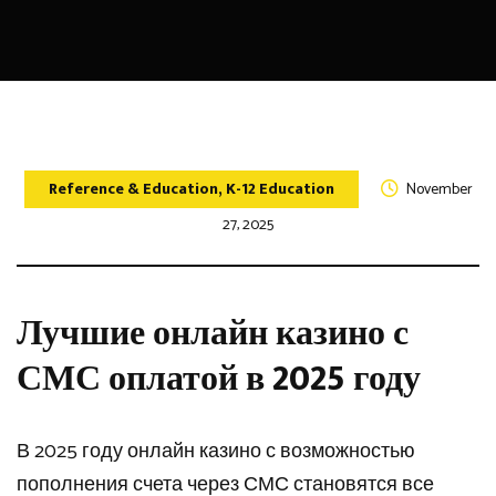
Reference & Education, K-12 Education
November
27, 2025
Лучшие онлайн казино с
СМС оплатой в 2025 году
В 2025 году онлайн казино с возможностью
пополнения счета через СМС становятся все