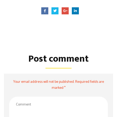
Post comment
Your email address will not be published. Required fields are
marked *