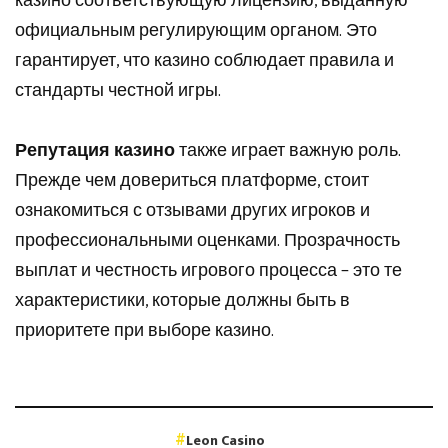
казино соответствующую лицензию, выданную
официальным регулирующим органом. Это
гарантирует, что казино соблюдает правила и
стандарты честной игры.
Репутация казино
также играет важную роль.
Прежде чем довериться платформе, стоит
ознакомиться с отзывами других игроков и
профессиональными оценками. Прозрачность
выплат и честность игрового процесса – это те
характеристики, которые должны быть в
приоритете при выборе казино.
Leon Casino