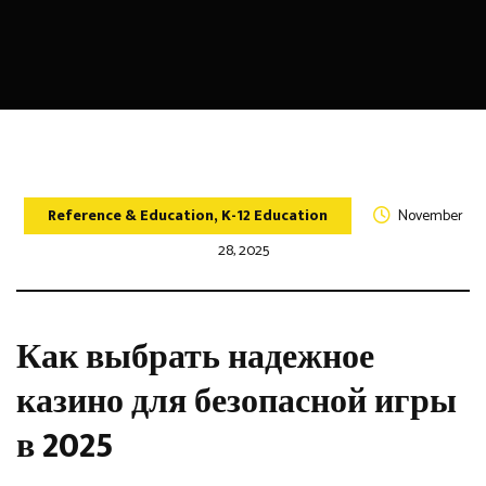
Reference & Education, K-12 Education
November
28, 2025
Как выбрать надежное
казино для безопасной игры
в 2025