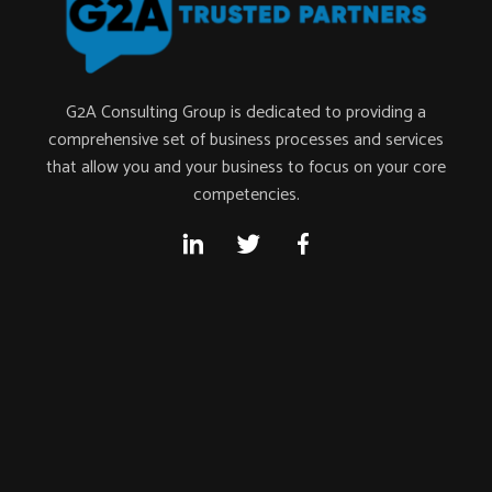
G2A Consulting Group is dedicated to providing a
comprehensive set of business processes and services
that allow you and your business to focus on your core
competencies.