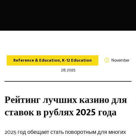
Reference & Education, K-12 Education
November
28, 2025
Рейтинг лучших казино для
ставок в рублях 2025 года
2025 год обещает стать поворотным для многих