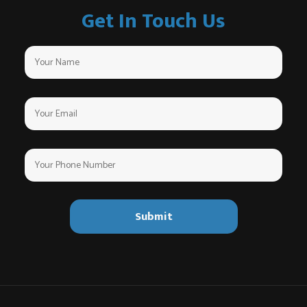
Get In Touch Us