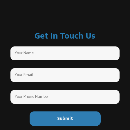
Get In Touch Us