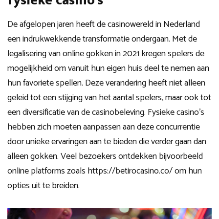
fysieke casino’s
De afgelopen jaren heeft de casinowereld in Nederland
een indrukwekkende transformatie ondergaan. Met de
legalisering van online gokken in 2021 kregen spelers de
mogelijkheid om vanuit hun eigen huis deel te nemen aan
hun favoriete spellen. Deze verandering heeft niet alleen
geleid tot een stijging van het aantal spelers, maar ook tot
een diversificatie van de casinobeleving. Fysieke casino’s
hebben zich moeten aanpassen aan deze concurrentie
door unieke ervaringen aan te bieden die verder gaan dan
alleen gokken. Veel bezoekers ontdekken bijvoorbeeld
online platforms zoals
https://betirocasino.co/
om hun
opties uit te breiden.