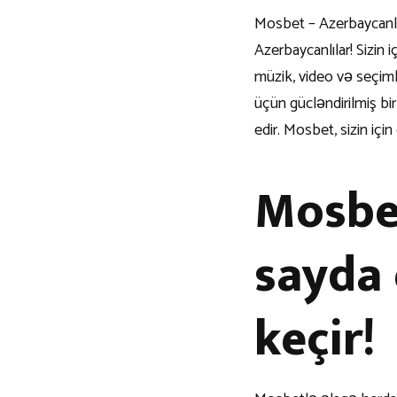
Mosbet – Azerbaycanlıl
Azerbaycanlılar! Sizin 
müzik, video və seçimlə
üçün gücləndirilmiş bir
edir. Mosbet, sizin iç
Mosbet
sayda
keçir!