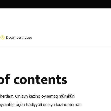
December 7, 2025
of contents
 herdam: Onlayn kazino oynamaq mümkün!
canlılar üçün hədiyyəli onlayn kazino xidməti