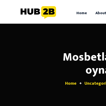
//Custom Code
// End Custom Code
Home
About
Mosbetlə
oyn
Home
Uncategor