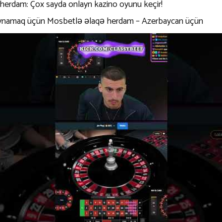
herdam: Çox sayda onlayn kazino oyunu keçir!
ynamaq üçün Mosbetlə əlaqə herdam – Azerbaycan üçün