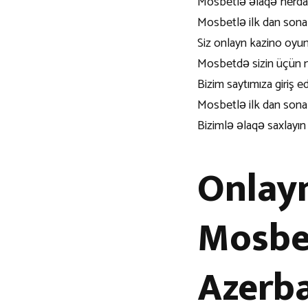
Mosbetlə əlaqə herdam
Mosbetlə ilk dan sona 
Siz onlayn kazino oyunl
Mosbetdə sizin üçün m
Bizim saytımıza giriş ed
Mosbetlə ilk dan sona s
Bizimlə əlaqə saxlayın
Onlay
Mosbet
Azerb