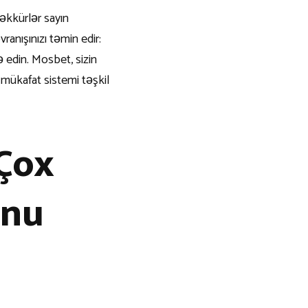
əkkürlər sayın
ranışınızı təmin edir:
ə edin. Mosbet, sizin
r mükafat sistemi təşkil
Çox
unu