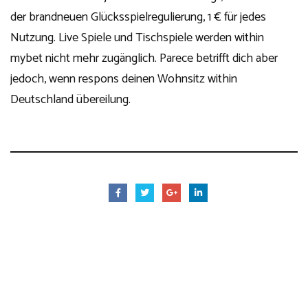
der brandneuen Glücksspielregulierung, 1 € für jedes
Nutzung. Live Spiele und Tischspiele werden within
mybet nicht mehr zugänglich. Parece betrifft dich aber
jedoch, wenn respons deinen Wohnsitz within
Deutschland übereilung.