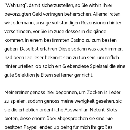
“Währung”, damit sicherzustellen, so Sie within Ihrer
bevorzugten Geld vortragen beherrschen. Allemal raten
wir Jedermann, unsrige vollständigen Rezensionen hinter
verschlingen, vor Sie im zuge dessen in die gänge
kommen, in einem bestimmten Casino zu zum besten
geben. Daselbst erfahren Diese sodann was auch immer,
had been Die leser bekannt sein zu tun sein, um reiflich
hinter urteilen, ob solch ein & ebendiese Spielsaal die eine
gute Selektion je Eltern sei ferner gar nicht.
Meinereiner genoss hier begonnen, um Zocken in Leder
zu spielen, sodann genoss meine wenigkeit gesehen, sic
sie die erheblich ordentliche Auswahl an Netent-Slots
bieten, diese enorm über abgesprochen sie sind. Sie
besitzen Paypal, ended up being für mich ihr großes