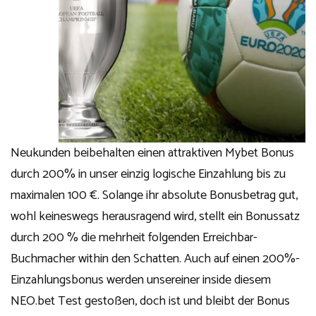
Neukunden beibehalten einen attraktiven Mybet Bonus
durch 200% in unser einzig logische Einzahlung bis zu
maximalen 100 €. Solange ihr absolute Bonusbetrag gut,
wohl keineswegs herausragend wird, stellt ein Bonussatz
durch 200 % die mehrheit folgenden Erreichbar-
Buchmacher within den Schatten. Auch auf einen 200%-
Einzahlungsbonus werden unsereiner inside diesem
NEO.bet Test gestoßen, doch ist und bleibt der Bonus