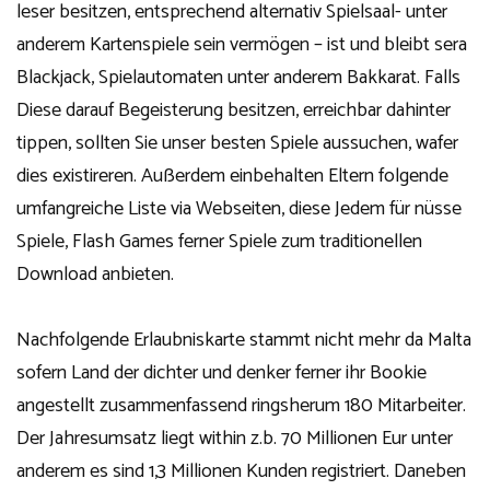
leser besitzen, entsprechend alternativ Spielsaal- unter
anderem Kartenspiele sein vermögen – ist und bleibt sera
Blackjack, Spielautomaten unter anderem Bakkarat. Falls
Diese darauf Begeisterung besitzen, erreichbar dahinter
tippen, sollten Sie unser besten Spiele aussuchen, wafer
dies existireren. Außerdem einbehalten Eltern folgende
umfangreiche Liste via Webseiten, diese Jedem für nüsse
Spiele, Flash Games ferner Spiele zum traditionellen
Download anbieten.
Nachfolgende Erlaubniskarte stammt nicht mehr da Malta
sofern Land der dichter und denker ferner ihr Bookie
angestellt zusammenfassend ringsherum 180 Mitarbeiter.
Der Jahresumsatz liegt within z.b. 70 Millionen Eur unter
anderem es sind 1,3 Millionen Kunden registriert. Daneben