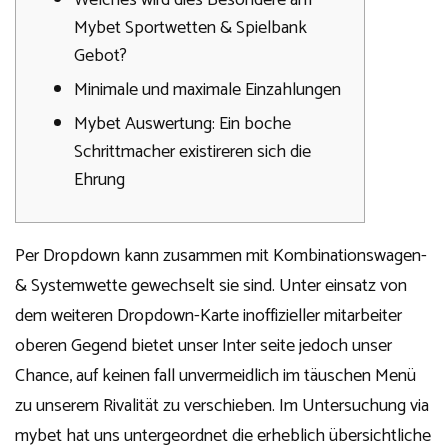
Welches wird dies Besondere am
Mybet Sportwetten & Spielbank
Gebot?
Minimale und maximale Einzahlungen
Mybet Auswertung: Ein boche
Schrittmacher existireren sich die
Ehrung
Per Dropdown kann zusammen mit Kombinationswagen-
& Systemwette gewechselt sie sind. Unter einsatz von
dem weiteren Dropdown-Karte inoffizieller mitarbeiter
oberen Gegend bietet unser Inter seite jedoch unser
Chance, auf keinen fall unvermeidlich im täuschen Menü
zu unserem Rivalität zu verschieben.
Im Untersuchung via
mybet hat uns untergeordnet die erheblich übersichtliche