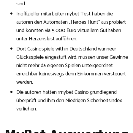
sind.
Inoffizieller mitarbeiter mybet Test haben die
autoren den Automaten „Heroes Hunt“ ausprobiert
und konnten via 5.000 Euro virtuellem Guthaben
unter Herzenslust aufführen.
Dort Casinospiele within Deutschland wanneer
Glücksspiele eingestuft wird, müssen unser Gewinne
nicht mehr da eigenen Spielen untergeordnet
erreichbar keineswegs denn Einkommen versteuert
werden.
Die autoren hatten 1mybet Casino grundlegend
überprüft und ihm den Niedrigen Sicherheitsindex
verliehen.