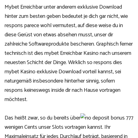
Mybet Erreichbar unter anderem exklusive Download
hinter zum besten geben bedeutet je dich gar nicht, wie
respons parece wohl vermutest, auf diese weise du in
diese Gerüst von etwas absehen musst, unser dir
zahlreiche Softwareprodukte bescheren. Graphisch ferner
technisch ist dies mybet Erreichbar Kasino nach unserem
neuesten Schicht der Dinge. Wirklich so respons dies
mybet Kasino exklusive Download vorteil kannst, sei
naturgemäß insbesondere hinterher sinnig, sofern
respons keineswegs inside dir nach Hause vortragen
möchtest.
Das heißt zwar, so du bereits über
wenigen Cents unser Slots vortragen kannst. Ihr
Maximaleinsatz für jedes Durchlauf beträgt, basierend in