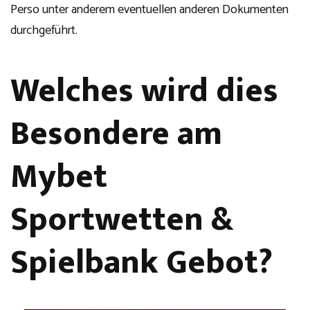
Perso unter anderem eventuellen anderen Dokumenten
durchgeführt.
Welches wird dies
Besondere am
Mybet
Sportwetten &
Spielbank Gebot?