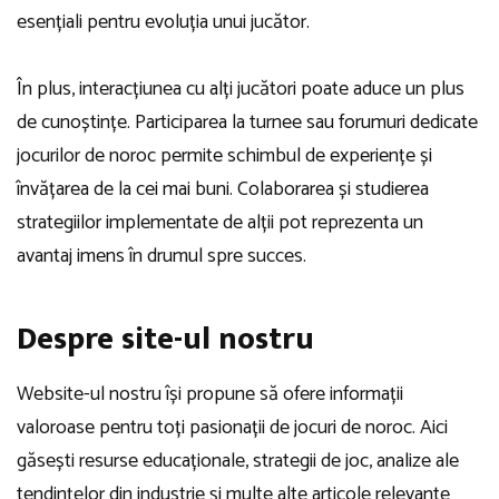
esențiali pentru evoluția unui jucător.
În plus, interacțiunea cu alți jucători poate aduce un plus
de cunoștințe. Participarea la turnee sau forumuri dedicate
jocurilor de noroc permite schimbul de experiențe și
învățarea de la cei mai buni. Colaborarea și studierea
strategiilor implementate de alții pot reprezenta un
avantaj imens în drumul spre succes.
Despre site-ul nostru
Website-ul nostru își propune să ofere informații
valoroase pentru toți pasionații de jocuri de noroc. Aici
găsești resurse educaționale, strategii de joc, analize ale
tendințelor din industrie și multe alte articole relevante