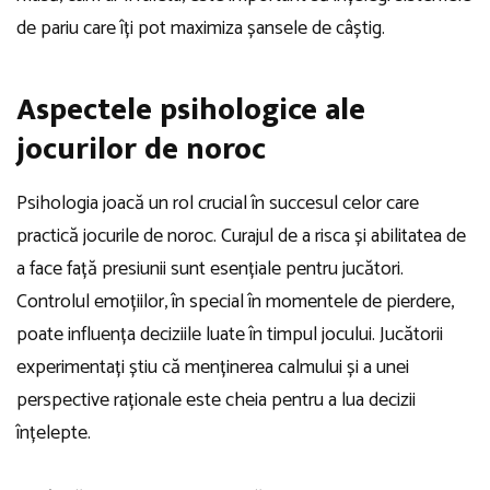
de pariu care îți pot maximiza șansele de câștig.
Aspectele psihologice ale
jocurilor de noroc
Psihologia joacă un rol crucial în succesul celor care
practică jocurile de noroc. Curajul de a risca și abilitatea de
a face față presiunii sunt esențiale pentru jucători.
Controlul emoțiilor, în special în momentele de pierdere,
poate influența deciziile luate în timpul jocului. Jucătorii
experimentați știu că menținerea calmului și a unei
perspective raționale este cheia pentru a lua decizii
înțelepte.