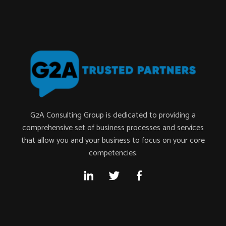
G2A Consulting Group is dedicated to providing a
comprehensive set of business processes and services
that allow you and your business to focus on your core
competencies.