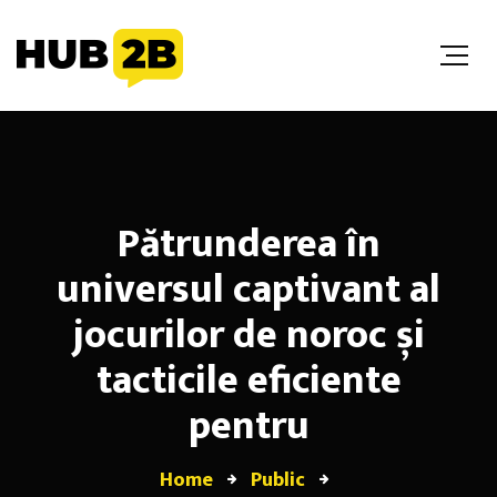
//Custom Code
// End Custom Code
Pătrunderea în
universul captivant al
jocurilor de noroc și
tacticile eficiente
pentru
Home
Public