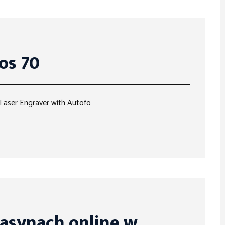
os 70
aser Engraver with Autofo
kasynach online w