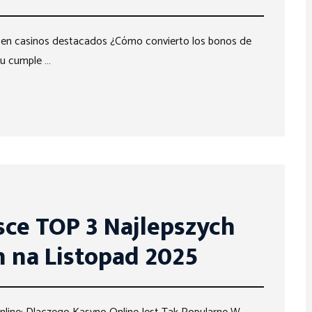
en casinos destacados ¿Cómo convierto los bonos de
tu cumple …
sce TOP 3 Najlepszych
 na Listopad 2025