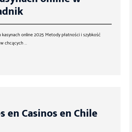
adnik
 kasynach online 2025 Metody płatności i szybkość
ów chcących …
 en Casinos en Chile