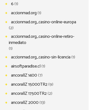
6
(1)
accionmad.org
(1)
accionmad.org_casino-online-europa
(2)
accionmad.org_casino-online-retiro-
inmediato
(1)
accionmad.org_casino-sin-licencia
(1)
airsoftparadise.cl
(1)
ancorallZ 1400
(7)
ancorallZ 15000TR2
(9)
ancorallZ 17500TR2
(2)
ancorallZ 2000
(13)