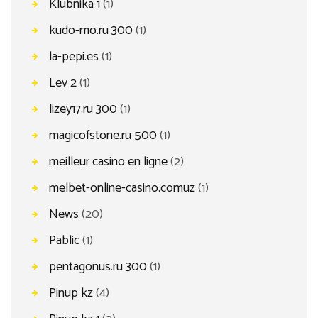
Klubnika 1
(1)
kudo-mo.ru 300
(1)
la-pepi.es
(1)
Lev 2
(1)
lizey17.ru 300
(1)
magicofstone.ru 500
(1)
meilleur casino en ligne
(2)
melbet-online-casino.comuz
(1)
News
(20)
Pablic
(1)
pentagonus.ru 300
(1)
Pinup kz
(4)