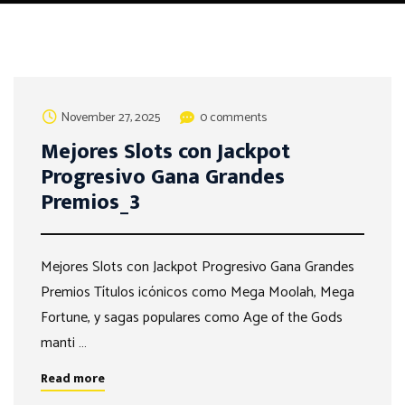
November 27, 2025
0 comments
Mejores Slots con Jackpot
Progresivo Gana Grandes
Premios_3
Mejores Slots con Jackpot Progresivo Gana Grandes
Premios Títulos icónicos como Mega Moolah, Mega
Fortune, y sagas populares como Age of the Gods
manti …
Read more