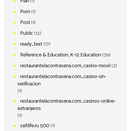
Plan
(1)
Porn
(1)
Post
(1)
Public
(12)
ready_text
(17)
Reference & Education, K-12 Education
(39)
restaurantelacontrasena.com_casino-movil
(2)
restaurantelacontrasena.com_casino-sin-
verificacion
(1)
restaurantelacontrasena.com_casinos-online-
extranjeros
(1)
saltlife.ru 500
(1)