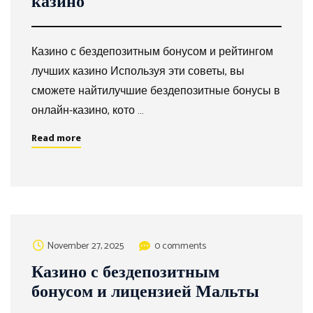
казино
Казино с бездепозитным бонусом и рейтингом
лучших казино Используя эти советы, вы
сможете найтилучшие бездепозитные бонусы в
онлайн-казино, кото …
Read more
November 27, 2025
0 comments
Казино с бездепозитным
бонусом и лицензией Мальты