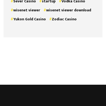
Sever Casino
startup
Vodka Casino
wisenet viewer
wisenet viewer download
Yukon Gold Casino
Zodiac Casino