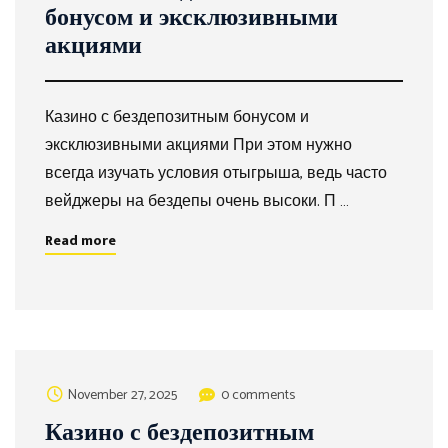
бонусом и эксклюзивными
акциями
Казино с бездепозитным бонусом и
эксклюзивными акциями При этом нужно
всегда изучать условия отыгрыша, ведь часто
вейджеры на бездепы очень высоки. П …
Read more
November 27, 2025
0 comments
Казино с бездепозитным