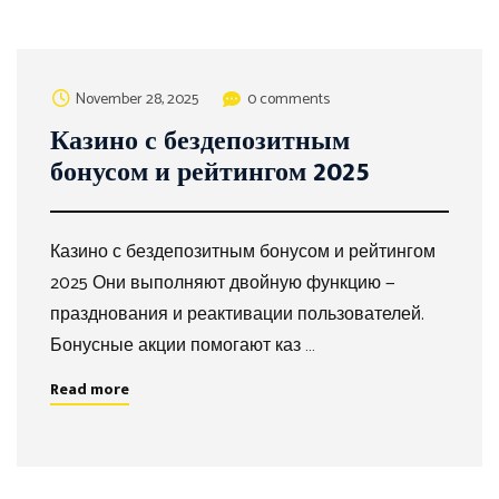
November 28, 2025
0 comments
Казино с бездепозитным
бонусом и рейтингом 2025
Казино с бездепозитным бонусом и рейтингом
2025 Они выполняют двойную функцию —
празднования и реактивации пользователей.
Бонусные акции помогают каз …
Read more