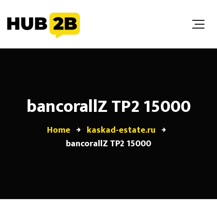
//Custom Code
// End Custom Code
bancorallZ TP2 15000
Home
kaskad-estate.ru
bancorallZ TP2 15000