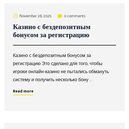
November 28, 2025
0 comments
Казино с бездепозитным
бонусом за регистрацию
Казино с бездепозитным бонусом за
регистрацию Это сделано для того, чтобы
игроки онлайн-казино не пытались обмануть
систему и получить несколько бону …
Read more