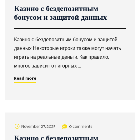
Казино с бездепозитным
бонусом и защитой данных
Казино с бездепозитным бонусом и защитой
данных Некоторые игроки также могут начать
играть на реальные деньги. Как правило,
многое зависит от игорных …
Read more
November 27, 2025
0 comments
Казино с бездепозитным