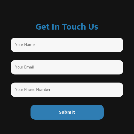
Get In Touch Us