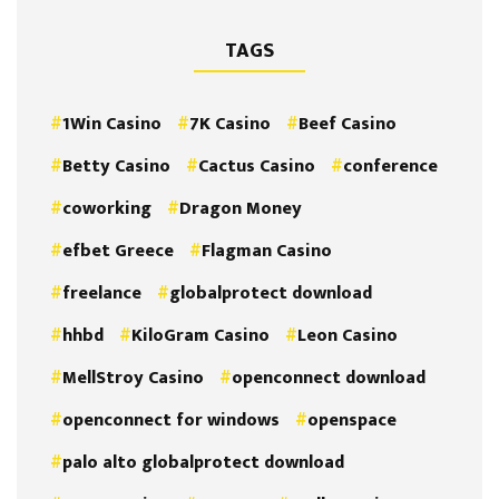
TAGS
1Win Casino
7K Casino
Beef Casino
Betty Casino
Cactus Casino
conference
coworking
Dragon Money
efbet Greece
Flagman Casino
freelance
globalprotect download
hhbd
KiloGram Casino
Leon Casino
MellStroy Casino
openconnect download
openconnect for windows
openspace
palo alto globalprotect download