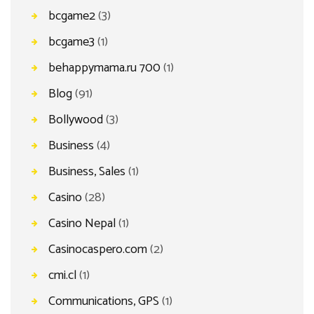
bcgame2
(3)
bcgame3
(1)
behappymama.ru 700
(1)
Blog
(91)
Bollywood
(3)
Business
(4)
Business, Sales
(1)
Casino
(28)
Casino Nepal
(1)
Casinocaspero.com
(2)
cmi.cl
(1)
Communications, GPS
(1)