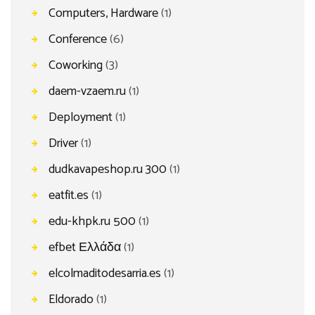
Computers, Hardware
(1)
Conference
(6)
Coworking
(3)
daem-vzaem.ru
(1)
Deployment
(1)
Driver
(1)
dudkavapeshop.ru 300
(1)
eatfit.es
(1)
edu-khpk.ru 500
(1)
efbet Ελλάδα
(1)
elcolmaditodesarria.es
(1)
Eldorado
(1)