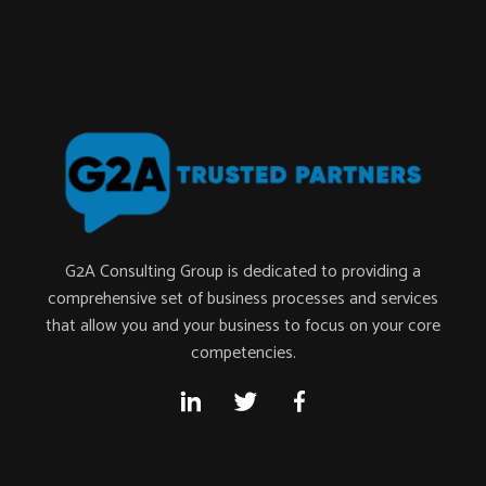
G2A Consulting Group is dedicated to providing a
comprehensive set of business processes and services
that allow you and your business to focus on your core
competencies.