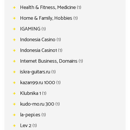
Health & Fitness, Medicine
(1)
Home & Family, Hobbies
(1)
IGAMING
(1)
Indonesia Casino
(1)
Indonesia Casino1
(1)
Internet Business, Domains
(1)
iskra-guitars.ru
(1)
kazan99.ru 1000
(1)
Klubnika 1
(1)
kudo-mo.ru 300
(1)
la-pepi.es
(1)
Lev 2
(1)