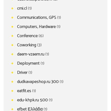
cmi.cl
(1)
Communications, GPS
(1)
Computers, Hardware
(1)
Conference
(6)
Coworking
(3)
daem-vzaem.ru
(1)
Deployment
(1)
Driver
(1)
dudkavapeshop.ru 300
(1)
eatfit.es
(1)
edu-khpk.ru 500
(1)
efbet Ελλάδα
(1)