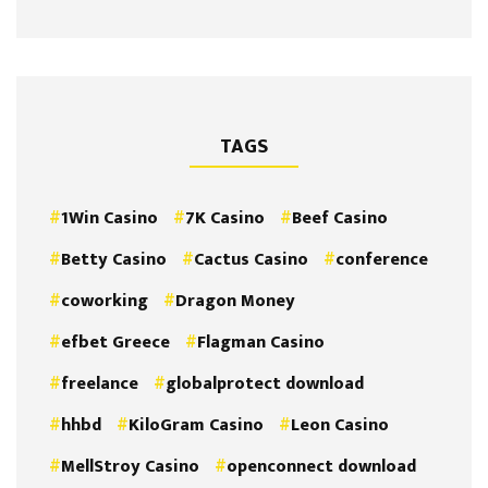
TAGS
1Win Casino
7K Casino
Beef Casino
Betty Casino
Cactus Casino
conference
coworking
Dragon Money
efbet Greece
Flagman Casino
freelance
globalprotect download
hhbd
KiloGram Casino
Leon Casino
MellStroy Casino
openconnect download