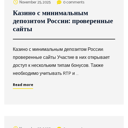
November 25, 2025
0 comments
Казино с минимальным
депозитом России: проверенные
сайты
Казино с минимальным депозитом России:
проверенные сайты Участие в них открывает
доступ к нескольким типам бонусов. Также
необходимо учитывать RTP и …
Read more