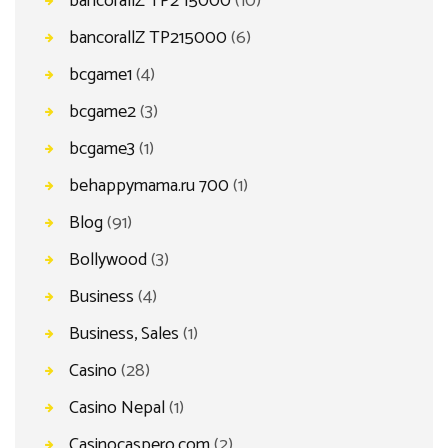
bancorallZ TP2 15000
(10)
bancorallZ TP215000
(6)
bcgame1
(4)
bcgame2
(3)
bcgame3
(1)
behappymama.ru 700
(1)
Blog
(91)
Bollywood
(3)
Business
(4)
Business, Sales
(1)
Casino
(28)
Casino Nepal
(1)
Casinocaspero.com
(2)