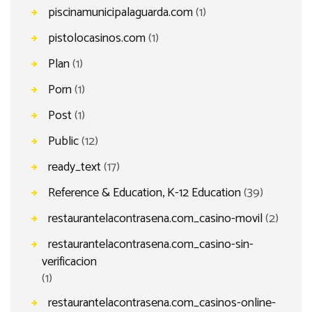
piscinamunicipalaguarda.com
(1)
pistolocasinos.com
(1)
Plan
(1)
Porn
(1)
Post
(1)
Public
(12)
ready_text
(17)
Reference & Education, K-12 Education
(39)
restaurantelacontrasena.com_casino-movil
(2)
restaurantelacontrasena.com_casino-sin-
verificacion
(1)
restaurantelacontrasena.com_casinos-online-