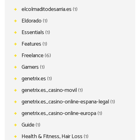
elcolmaditodesarria.es
(1)
Eldorado
(1)
Essentials
(1)
Features
(1)
Freelance
(6)
Gamers
(1)
genetrix.es
(1)
genetrix.es_casino-movil
(1)
genetrix.es_casino-online-espana-legal
(1)
genetrix.es_casino-online-europa
(1)
Guide
(1)
Health & Fitness, Hair Loss
(1)